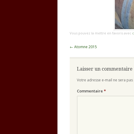
Vous pouvez la mettre en favoris avec
c
Navigation
←
Atomne 2015
des
articles
Laisser un commentaire
Votre adresse e-mail ne sera pas 
Commentaire
*