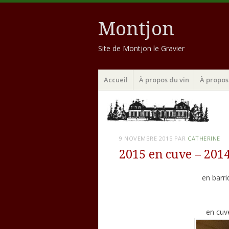
Montjon
Site de Montjon le Gravier
Menu
Aller
Accueil
À propos du vin
À propos 
au
contenu
principal
9 NOVEMBRE 2015
PAR
CATHERINE
2015 en cuve – 201
en barr
en cuv