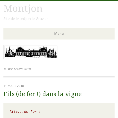
Montjon
Site de Montjon le Gravier
Menu
Aller
au
contenu
principal
MOIS:
MARS 2018
13 MARS 2018
Fils (de fer !) dans la vigne
fils...de fer ! 