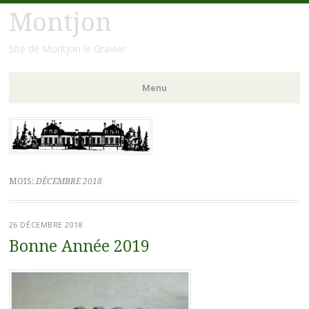
Montjon
Site de Montjon le Gravier
Menu
Aller
au
contenu
principal
MOIS:
DÉCEMBRE 2018
26 DÉCEMBRE 2018
Bonne Année 2019