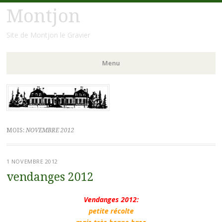
Montjon
Site de Montjon le Gravier
Menu
Aller
au
contenu
principal
MOIS:
NOVEMBRE 2012
1 NOVEMBRE 2012
vendanges 2012
Vendanges 2012:
petite récolte