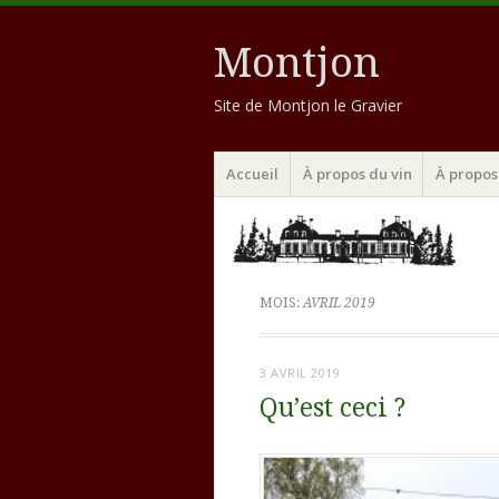
Montjon
Site de Montjon le Gravier
Menu
Aller
Accueil
À propos du vin
À propos 
au
contenu
principal
MOIS:
AVRIL 2019
3 AVRIL 2019
Qu’est ceci ?