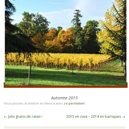
Automne 2015
Vous pouvez la mettre en favoris avec
ce permalien
.
Navigation
←
Jolis grains de raisin !
2015 en cuve – 2014 en barriques
→
des