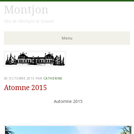
Montjon
Site de Montjon le Gravier
Menu
Aller
au
contenu
principal
30 OCTOBRE 2015
PAR
CATHERINE
Atomne 2015
Automne 2015