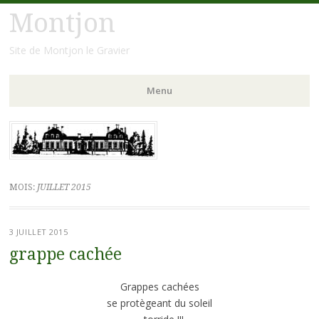
Montjon
Site de Montjon le Gravier
Menu
Aller
au
contenu
principal
MOIS:
JUILLET 2015
3 JUILLET 2015
grappe cachée
Grappes cachées
se protègeant du soleil