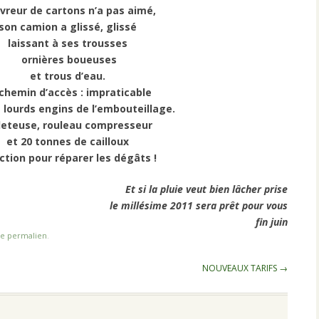
ivreur de cartons n’a pas aimé,
son camion a glissé, glissé
laissant à ses trousses
ornières boueuses
et trous d’eau.
chemin d’accès : impraticable
s lourds engins de l’embouteillage.
leteuse, rouleau compresseur
et 20 tonnes de cailloux
action pour réparer les dégâts !
Et si la pluie veut bien lâcher prise
le millésime 2011 sera prêt pour vous
fin juin
e permalien
.
NOUVEAUX TARIFS
→