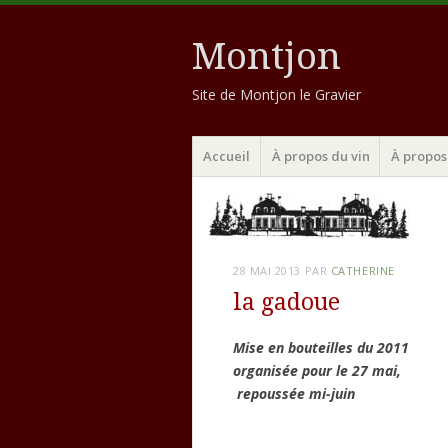
Montjon
Site de Montjon le Gravier
Menu
Aller
Accueil
À propos du vin
À propos 
au
contenu
principal
28 MAI 2013
PAR
CATHERINE
la gadoue
Mise en bouteilles du 2011
organisée pour le 27 mai,
repoussée mi-juin