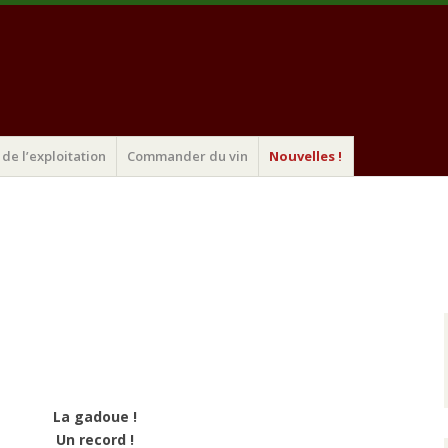
de l’exploitation
Commander du vin
Nouvelles !
La gadoue !
Un record !