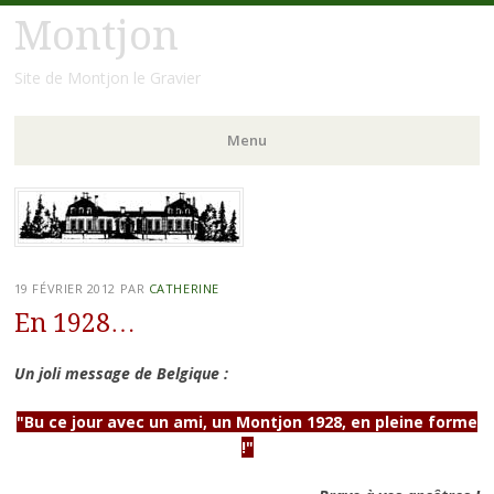
Montjon
Site de Montjon le Gravier
Menu
Aller
au
contenu
principal
19 FÉVRIER 2012
PAR
CATHERINE
En 1928…
Un joli message de Belgique :
"Bu ce jour avec un ami, un Montjon 1928, en pleine forme
!"