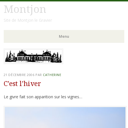
Montjon
Site de Montjon le Gravier
Menu
Aller
au
contenu
principal
21 DÉCEMBRE 2006
PAR
CATHERINE
C’est l’hiver
Le givre fait son apparition sur les vignes…