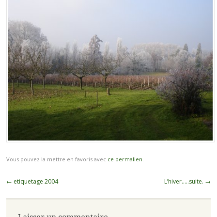
Vous pouvez la mettre en favoris avec
ce permalien
.
Navigation
←
etiquetage 2004
L’hiver…..suite.
→
des
articles